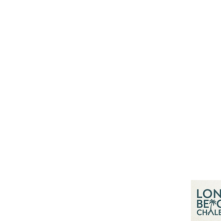
นโยบายการจองของเรา
© 2026 โดย ธันวา สุนาเสวีนนท์
บริษัท บี.พี. ลันตา รีสอร์ท จำกัด