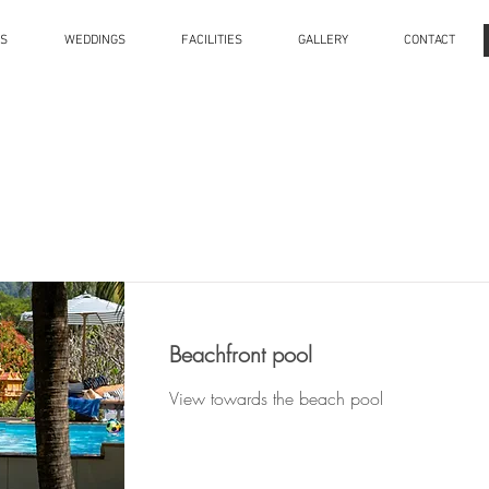
ES
WEDDINGS
FACILITIES
GALLERY
CONTACT
Property Gallery Lis
Beachfront pool
View towards the beach pool