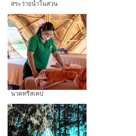
สระว่ายน้ำในสวน
นวดทรีสเคป